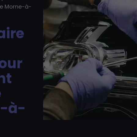
s de Morne-à-
aire
pour
nt
e
e-à-