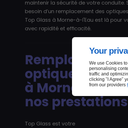
maintenir la sécurité de votre conduite. 
besoin d’un remplacement des optiques
Top Glass à Morne-à-l'Eau est là pour v
avec rapidité et efficacité.
Your priva
Remplacement
We use Cookies to
optiques de ph
personalising conte
traffic and optimizi
clicking "I Agree" 
à Morne-à-l'Eau
from our providers
nos prestations
Top Glass est votre