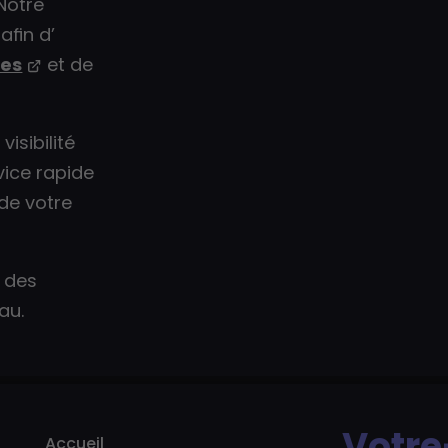
 Notre
afin d’
res
et de
isibilité
vice rapide
 de votre
 des
au.
Votre
Accueil