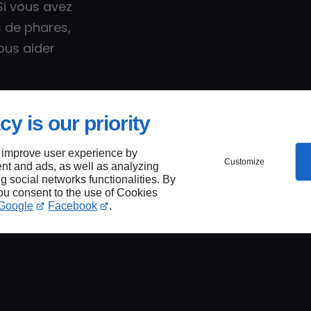
Si vous avez
 de phares,
ous aider
cy is our priority
 des
 improve user experience by
Customize
ares
nt and ads, as well as analyzing
ng social networks functionalities. By
you consent to the use of Cookies
 :
Google
Facebook
.