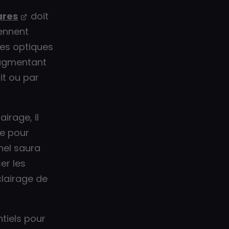
ares
doit
iennent
es optiques
 augmentant
uit ou par
irage, il
te pour
nel saura
er les
clairage de
tiels pour