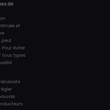
ues de
ion
ptimale et
re
t peut
 Pour éviter
r tous types
ualité
nécessite
régler
mauvais
conducteurs