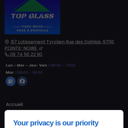
87 Lotissement Tyrolien Rue des Dahlias,
97116
POINTE-NOIRE
09 74 56 22 90
Lun - Mer - Jeu- Ven :
08h00 – 17h00
Mar :
08h00 – 18h00
Accueil
Contactez-nous
Your privacy is our priority
Mentions légales