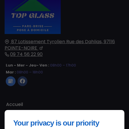
87 Lotissement Tyrolien Rue des Dahlias,
97116
POINTE-NOIRE
09 74 56 22 90
Lun - Mer - Jeu- Ven :
08h00 – 17h00
Mar :
08h00 – 18h00
Accueil
Contactez-nous
Your privacy is our priority
Mentions légales